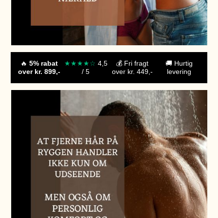
🔥
5% rabat
★★★★☆
4,5
💰 Fri fragt
🚚
Hurtig
over kr. 899,-
/ 5
over kr. 449,-
levering