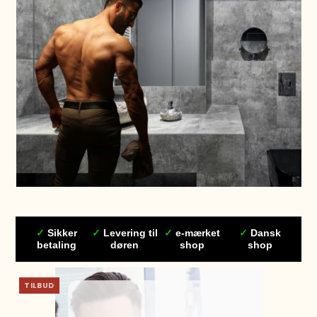
✓
Sikker
✓
Levering til
✓
e-mærket
✓
Dansk
betaling
døren
shop
shop
TILBUD