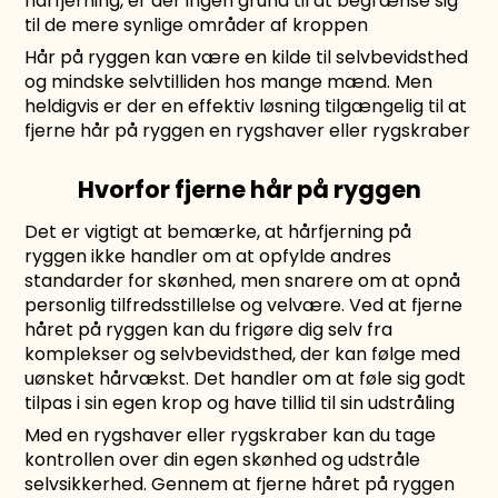
hårfjerning, er der ingen grund til at begrænse sig
til de mere synlige områder af kroppen
Hår på ryggen kan være en kilde til selvbevidsthed
og mindske selvtilliden hos mange mænd. Men
heldigvis er der en effektiv løsning tilgængelig til at
fjerne hår på ryggen en
rygshaver
eller
rygskraber
Hvorfor fjerne hår på ryggen
Det er vigtigt at bemærke, at hårfjerning på
ryggen ikke handler om at opfylde andres
standarder for skønhed, men snarere om at opnå
personlig tilfredsstillelse og velvære. Ved at fjerne
håret på ryggen kan du frigøre dig selv fra
komplekser og selvbevidsthed, der kan følge med
uønsket hårvækst. Det handler om at føle sig godt
tilpas i sin egen krop og have tillid til sin udstråling
Med en rygshaver eller rygskraber kan du tage
kontrollen over din egen skønhed og udstråle
selvsikkerhed. Gennem at fjerne håret på ryggen