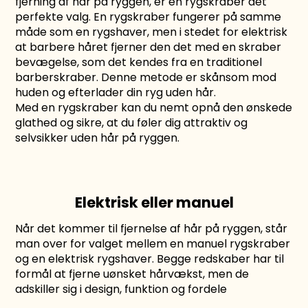
fjerning af hår på ryggen, er en rygskraber det
perfekte valg. En
rygskraber
fungerer på samme
måde som en
rygshaver
, men i stedet for elektrisk
at barbere håret fjerner den det med en skraber
bevægelse, som det kendes fra en traditionel
barberskraber. Denne metode er skånsom mod
huden og efterlader din ryg uden hår.
Med en rygskraber kan du nemt opnå den ønskede
glathed og sikre, at du føler dig attraktiv og
selvsikker uden hår på ryggen.
Elektrisk eller manuel
Når det kommer til fjernelse af hår på ryggen, står
man over for valget mellem en manuel rygskraber
og en elektrisk rygshaver. Begge redskaber har til
formål at fjerne uønsket hårvækst, men de
adskiller sig i design, funktion og fordele