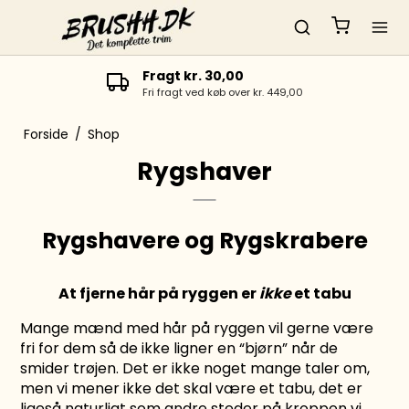
Hurtig levering
1-4 dage
Forside
/
Shop
Rygshaver
Rygshavere og Rygskrabere
At fjerne hår på ryggen er
ikke
et tabu
Mange mænd med hår på ryggen vil gerne være
fri for dem så de ikke ligner en “bjørn” når de
smider trøjen. Det er ikke noget mange taler om,
men vi mener ikke det skal være et tabu, det er
ligeså naturligt som andre steder på kroppen vi