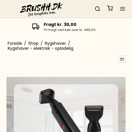
Hurtig levering
1-4 dage
Forside
/
Shop
/
Rygshaver
/
Rygshaver - elektrisk - opladelig