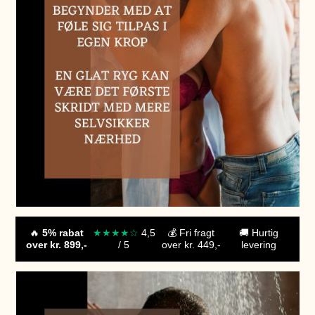
🔥
5% rabat
★★★★☆
4,5
💰 Fri fragt
🚚
Hurtig
over kr. 899,-
/ 5
over kr. 449,-
levering