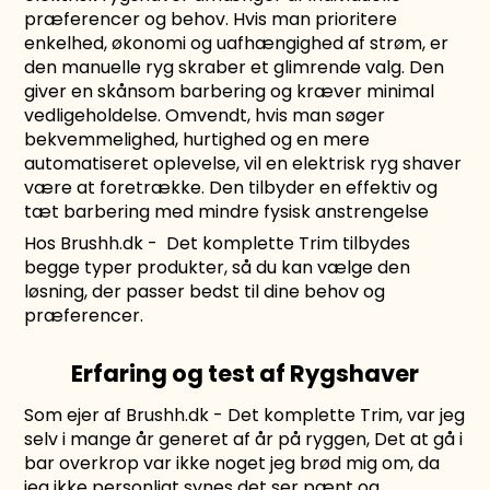
præferencer og behov. Hvis man prioritere
enkelhed, økonomi og uafhængighed af strøm, er
den manuelle ryg skraber et glimrende valg. Den
giver en skånsom barbering og kræver minimal
vedligeholdelse. Omvendt, hvis man søger
bekvemmelighed, hurtighed og en mere
automatiseret oplevelse, vil en elektrisk ryg shaver
være at foretrække. Den tilbyder en effektiv og
tæt barbering med mindre fysisk anstrengelse
Hos
Brushh.dk
- Det komplette Trim tilbydes
begge typer produkter, så du kan vælge den
løsning, der passer bedst til dine behov og
præferencer.
Erfaring og test af Rygshaver
Som ejer af Brushh.dk - Det komplette Trim, var jeg
selv i mange år generet af år på ryggen, Det at gå i
bar overkrop var ikke noget jeg brød mig om, da
jeg ikke personligt synes det ser pænt og