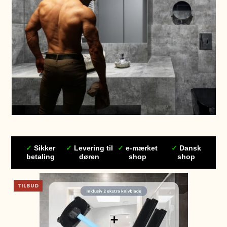
✓
Sikker
✓
Levering til
✓
e-mærket
✓
Dansk
betaling
døren
shop
shop
TILBUD