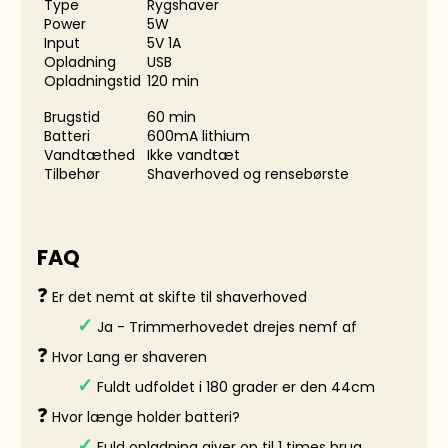
Type
Rygshaver
Power
5W
Input
5V 1A
Opladning
USB
Opladningstid
120 min
Brugstid
60 min
Batteri
600mA lithium
Vandtæthed
Ikke vandtæt
Tilbehør
Shaverhoved og rensebørste
FAQ
Er det nemt at skifte til shaverhoved
❓
Ja - Trimmerhovedet drejes nemf af
✓
Hvor Lang er shaveren
❓
Fuldt udfoldet i 180 grader er den 44cm
✓
Hvor længe holder batteri?
❓
Fuld opladning giver op til 1 times brug
✓